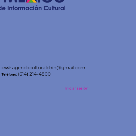
agendaculturalchih@gmail.com
Email
:
(614) 214-4800
Teléfono
:
Iniciar sesión