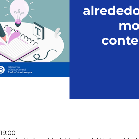
alrededo
mo
cont
 19:00