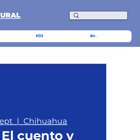
TURAL
OFECH
Más...
sept
  |  
Chihuahua
 El cuento y