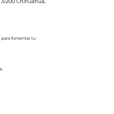
, 31200 Chihuahua,
s para fomentar tu 
a.