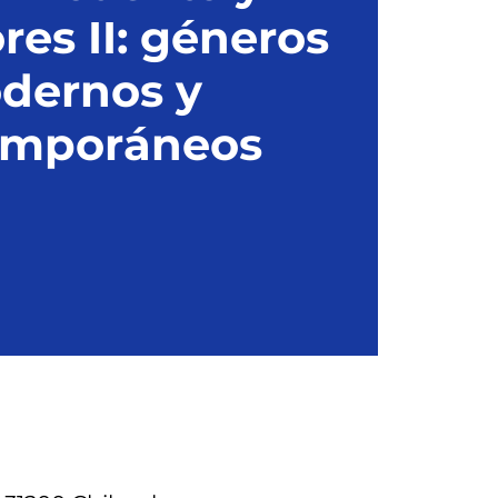
res II: géneros
dernos y
emporáneos