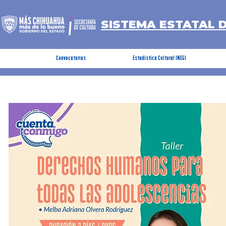
SISTEMA ESTATAL 
Convocatorias
Estadística Cultural INEGI