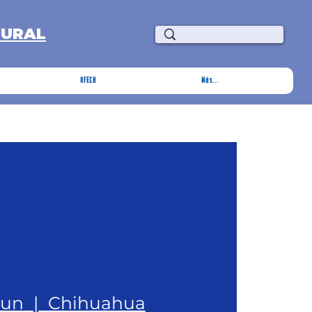
TURAL
OFECH
Más...
jun
  |  
Chihuahua