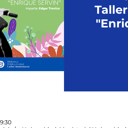
Taller
"Enri
19:30