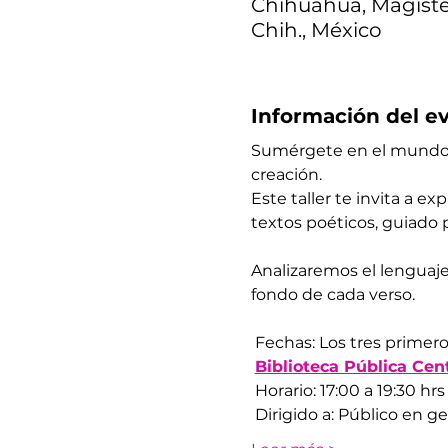
Chihuahua, Magister
Chih., México
Información del e
Sumérgete en el mundo de
creación.
Este taller te invita a ex
textos poéticos, guiado p
Analizaremos el lenguaje 
fondo de cada verso.
 Fechas: Los tres primer
​ 
Biblioteca Pública Cen
 Horario: 17:00 a 19:30 hrs
 Dirigido a: Público en g