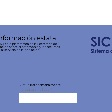
información estatal
C) es la plataforma de la Secretaría de
ación sobre el patrimonio y los recursos
 al servicio de la población.
Actualízate semanalmente
Ingresa tu email aquí