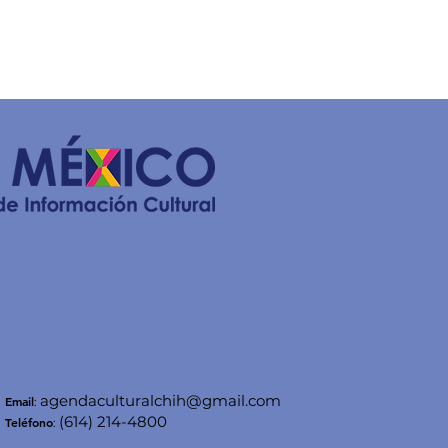
agendaculturalchih@gmail.com
Email
:
(614) 214-4800
Teléfono
: