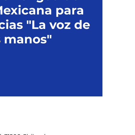
exicana para
cias "La voz de
s manos"