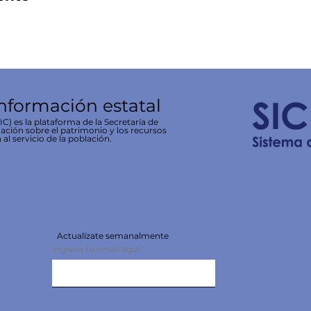
información estatal
C) es la plataforma de la Secretaría de
ación sobre el patrimonio y los recursos
 al servicio de la población.
Actualízate semanalmente
Ingresa tu email aquí