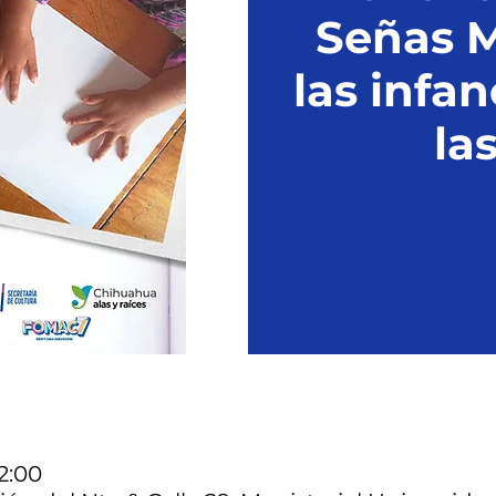
Señas M
las infan
la
12:00