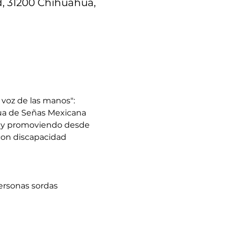
d, 31200 Chihuahua,
 voz de las manos": 
gua de Señas Mexicana 
n y promoviendo desde 
con discapacidad 
ersonas sordas