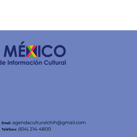
agendaculturalchih@gmail.com
Email
:
(614) 214-4800
Teléfono
: