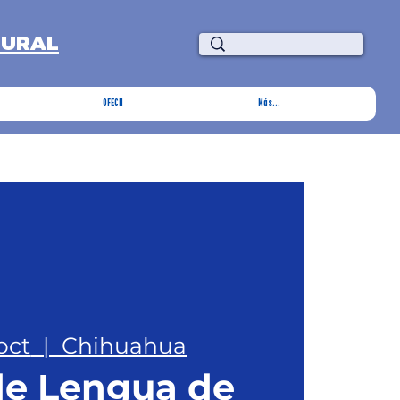
TURAL
OFECH
Más...
oct
  |  
Chihuahua
 de Lengua de