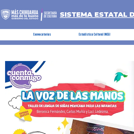
SISTEMA ESTATAL 
Convocatorias
Estadística Cultural INEGI