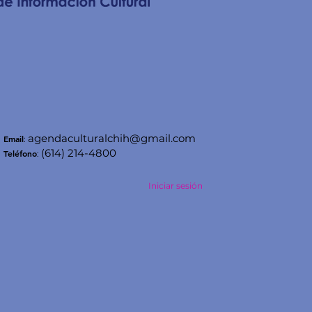
agendaculturalchih@gmail.com
Email
:
(614) 214-4800
Teléfono
:
Iniciar sesión