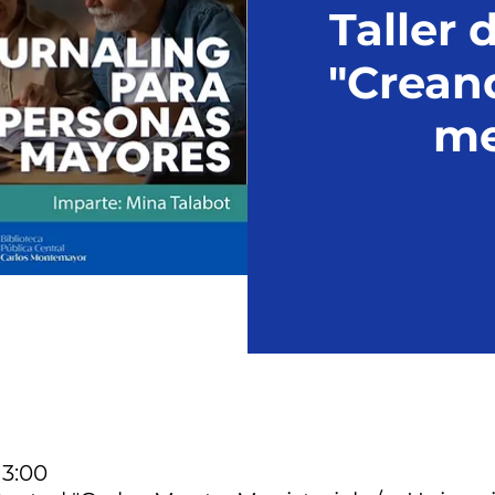
Taller 
"Creand
me
13:00