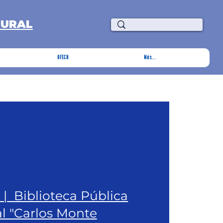
TURAL
OFECH
Más...
  |  
Biblioteca Pública
l "Carlos Monte