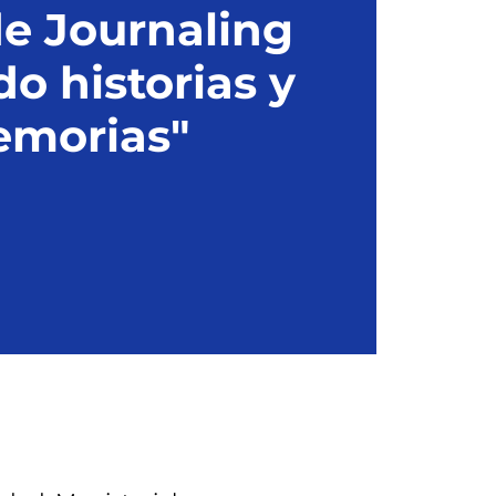
de Journaling
o historias y
morias"