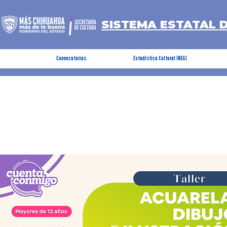
SISTEMA ESTATAL 
Convocatorias
Estadística Cultural INEGI