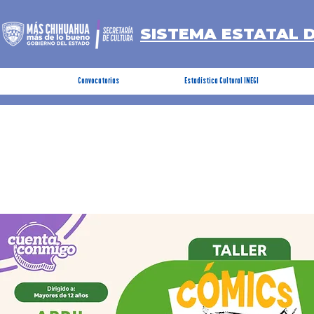
SISTEMA ESTATAL 
Convocatorias
Estadística Cultural INEGI