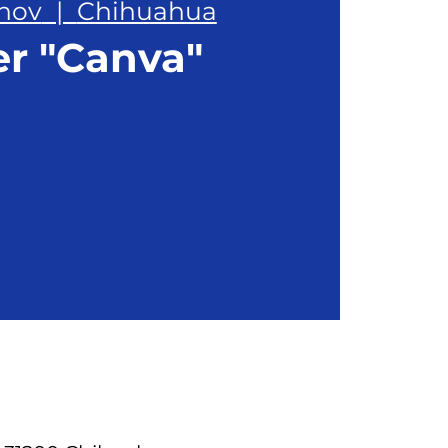
 nov
  |  
Chihuahua
er "Canva"