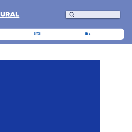
TURAL
OFECH
Más...