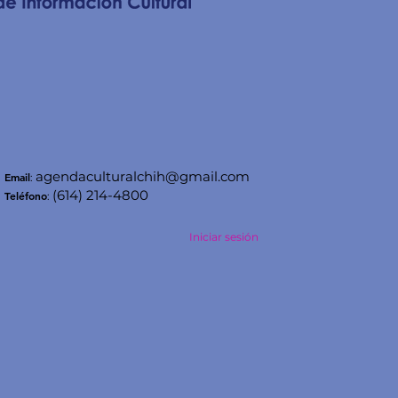
agendaculturalchih@gmail.com
Email
:
(614) 214-4800
Teléfono
:
Iniciar sesión