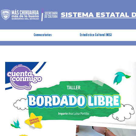
SISTEMA ESTATAL 
Convocatorias
Estadística Cultural INEGI