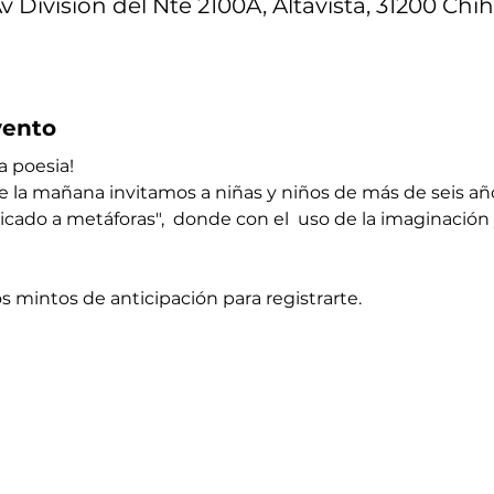
 Av División del Nte 2100A, Altavista, 31200 Chi
vento
 poesia! ​
 la mañana invitamos a niñas y niños de más de seis años 
ado a metáforas",  donde con el  uso de la imaginación 
os mintos de anticipación para registrarte. 