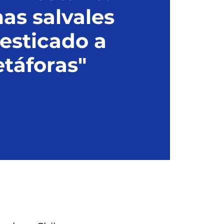
as salvales
sticado a
táforas"