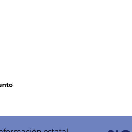
ento
información estatal