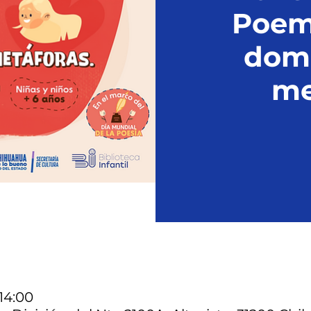
Poem
dome
me
 14:00