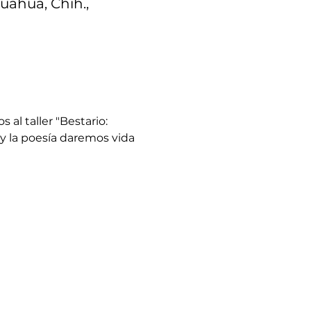
huahua, Chih.,
al taller "Bestario: 
y la poesía daremos vida 