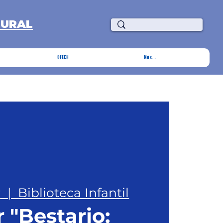
TURAL
OFECH
Más...
r
  |  
Biblioteca Infantil
r "Bestario: