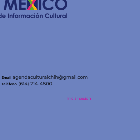
agendaculturalchih@gmail.com
Email
:
(614) 214-4800
Teléfono
:
Iniciar sesión