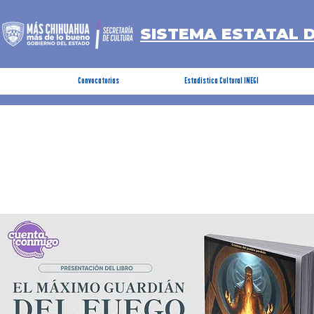
SISTEMA ESTATAL 
Convocatorias
Estadística Cultural INEGI