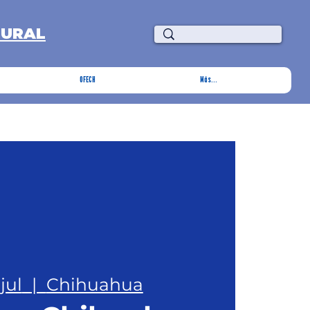
TURAL
OFECH
Más...
jul
  |  
Chihuahua