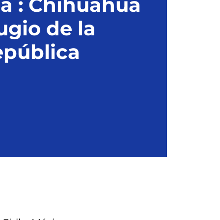
a : Chihuahua
ugio de la
pública