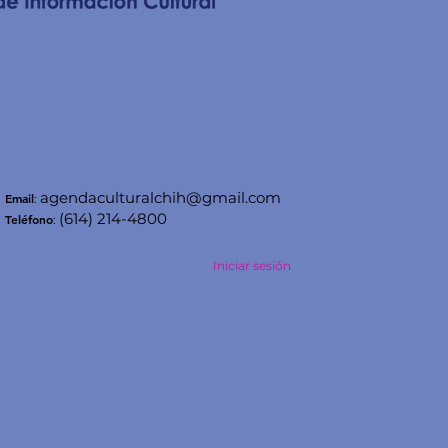
agendaculturalchih@gmail.com
Email
:
(614) 214-4800
Teléfono
:
Iniciar sesión