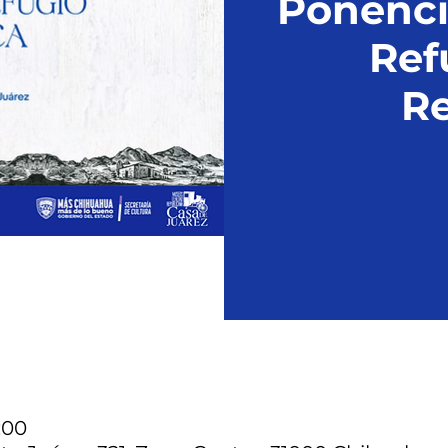
Ponenci
Ref
Re
1:00