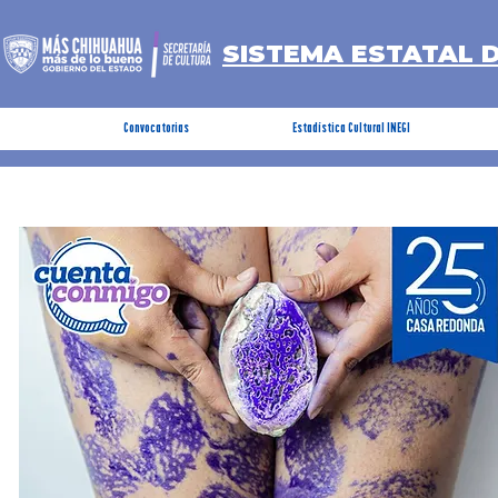
SISTEMA ESTATAL 
Convocatorias
Estadística Cultural INEGI