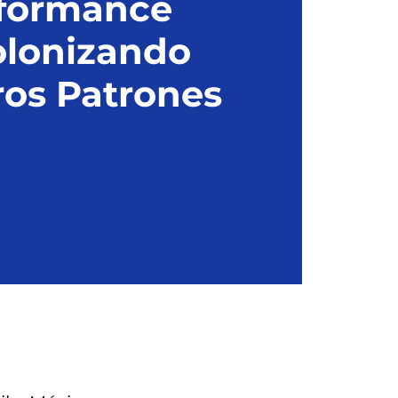
formance
lonizando
ros Patrones