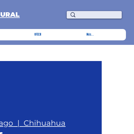
TURAL
OFECH
Más...
 ago
  |  
Chihuahua