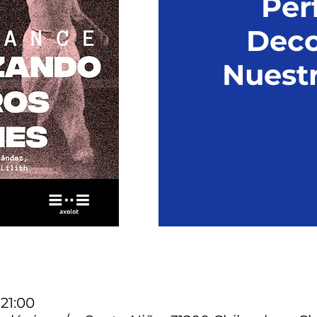
Per
Deco
Nuest
 21:00