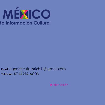
agendaculturalchih@gmail.com
Email
:
(614) 214-4800
Teléfono
:
Iniciar sesión