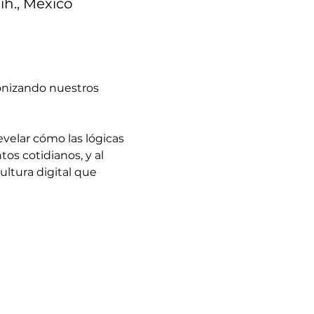
ih., México
lonizando nuestros 
velar cómo las lógicas 
os cotidianos, y al 
ltura digital que 