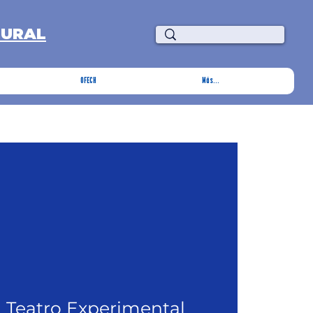
TURAL
OFECH
Más...
  
Teatro Experimental