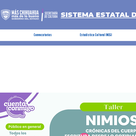
SISTEMA ESTATAL 
Convocatorias
Estadística Cultural INEGI