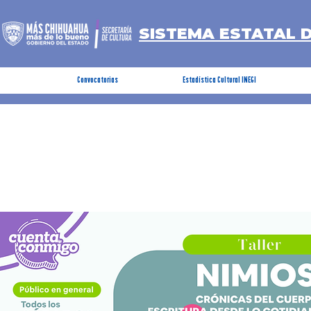
SISTEMA ESTATAL 
Convocatorias
Estadística Cultural INEGI