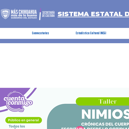
SISTEMA ESTATAL 
Convocatorias
Estadística Cultural INEGI