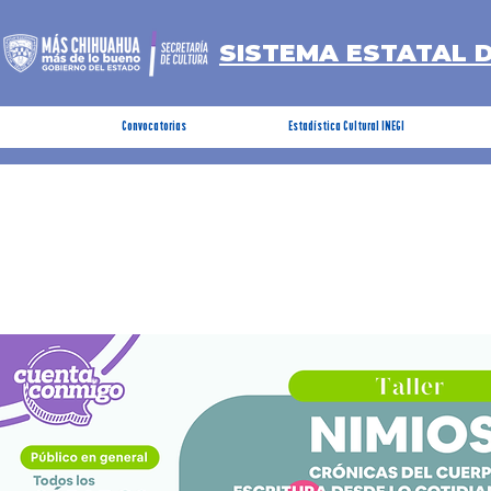
SISTEMA ESTATAL 
Convocatorias
Estadística Cultural INEGI