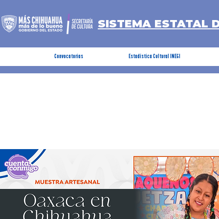
SISTEMA ESTATAL 
Convocatorias
Estadística Cultural INEGI