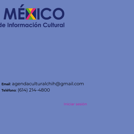
agendaculturalchih@gmail.com
Email
:
(614) 214-4800
Teléfono
:
Iniciar sesión