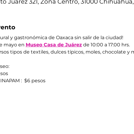
to Juárez 321, Zona Centro, 31000 Chihuahua,
vento
ural y gastronómica de Oaxaca sin salir de la ciudad! 
de mayo en 
Museo Casa de Juárez
 de 10:00 a 17:00 hrs. 
sos tipos de textiles, dulces típicos, moles, chocolate y m
seo: 
esos 
 INAPAM :  $6 pesos