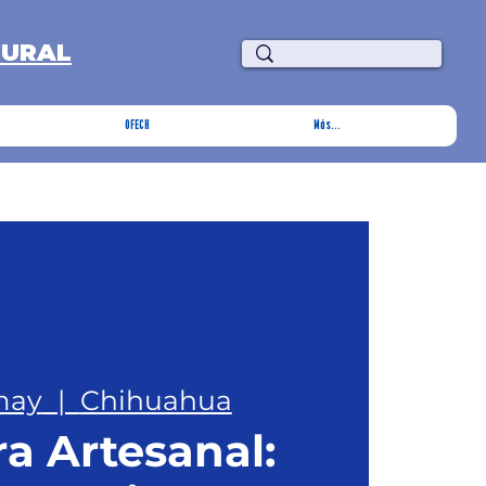
TURAL
OFECH
Más...
 may
  |  
Chihuahua
a Artesanal: