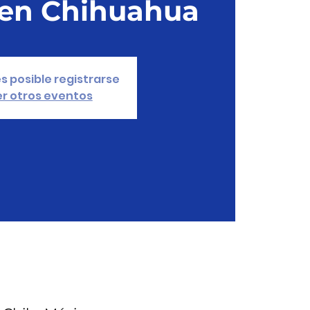
en Chihuahua
s posible registrarse
r otros eventos