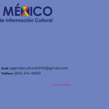
agendaculturalchih@gmail.com
Email
:
(614) 214-4800
Teléfono
:
Iniciar sesión