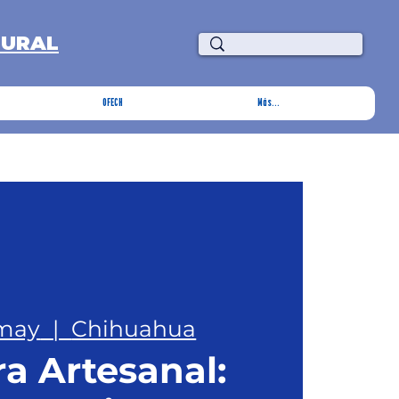
TURAL
OFECH
Más...
 may
  |  
Chihuahua
a Artesanal: