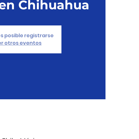
en Chihuahua
s posible registrarse
r otros eventos