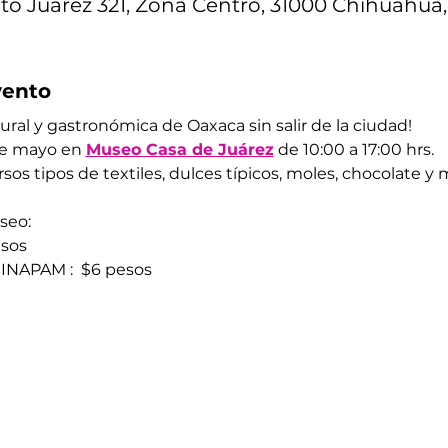
to Juárez 321, Zona Centro, 31000 Chihuahua,
vento
ural y gastronómica de Oaxaca sin salir de la ciudad! 
de mayo en 
Museo Casa de Juárez
 de 10:00 a 17:00 hrs. 
sos tipos de textiles, dulces típicos, moles, chocolate y m
seo: 
esos 
 INAPAM :  $6 pesos