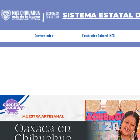
SISTEMA ESTATAL 
Convocatorias
Estadística Cultural INEGI