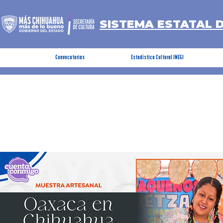
SISTEMA ESTATAL 
Convocatorias
Estadística Cultural INEGI