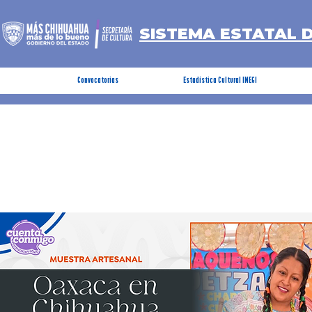
SISTEMA ESTATAL 
Convocatorias
Estadística Cultural INEGI