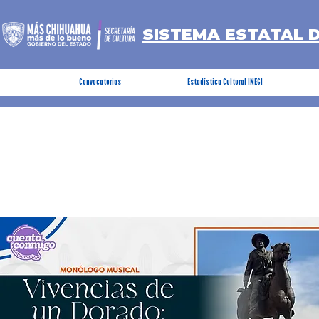
SISTEMA ESTATAL 
Convocatorias
Estadística Cultural INEGI