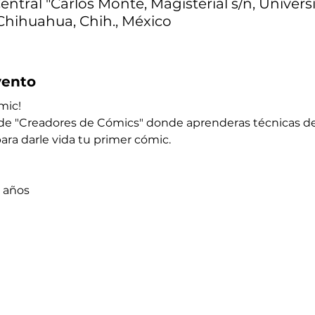
entral "Carlos Monte, Magisterial s/n, Univers
Chihuahua, Chih., México
vento
ic!  
de "Creadores de Cómics" donde aprenderas técnicas de 
para darle vida tu primer cómic. 
2 años