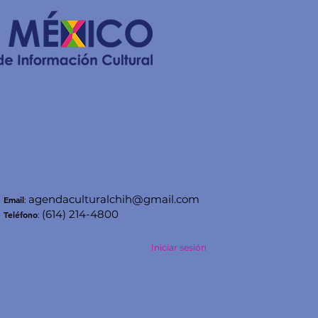
agendaculturalchih@gmail.com
Email
:
(614) 214-4800
Teléfono
:
Iniciar sesión