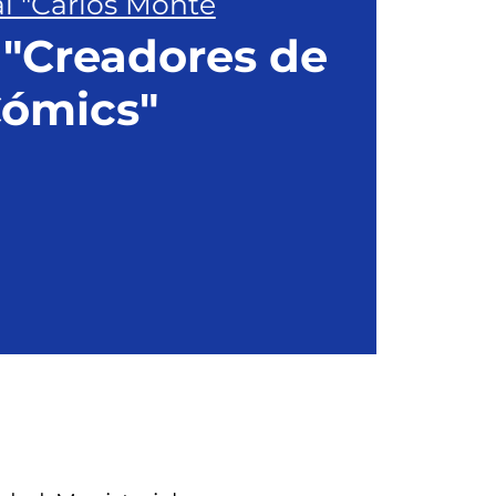
l "Carlos Monte
 "Creadores de
ómics"