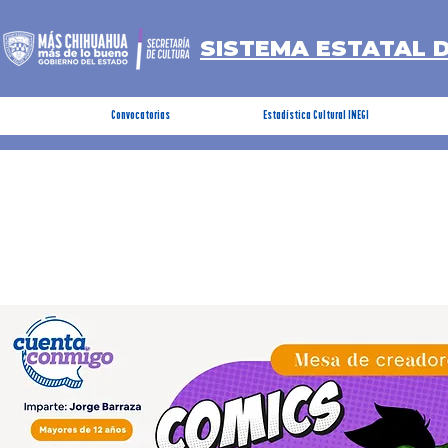
SISTEMA ESTATAL 
Convocatorias
Estadística Cultural INEGI