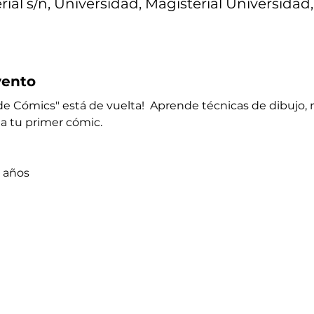
ial s/n, Universidad, Magisterial Universidad
vento
e Cómics" está de vuelta!  Aprende técnicas de dibujo, n
da tu primer cómic. 
2 años