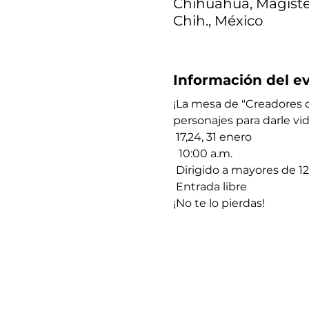
Chihuahua, Magister
Chih., México
Información del e
¡La mesa de "Creadores d
personajes ​​para darle vi
 17,24, 31 enero 
  10:00 a.m. 
 Dirigido a mayores de 1
 Entrada libre
¡No te lo pierdas! 