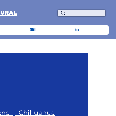
TURAL
OFECH
Más...
 ene
  |  
Chihuahua