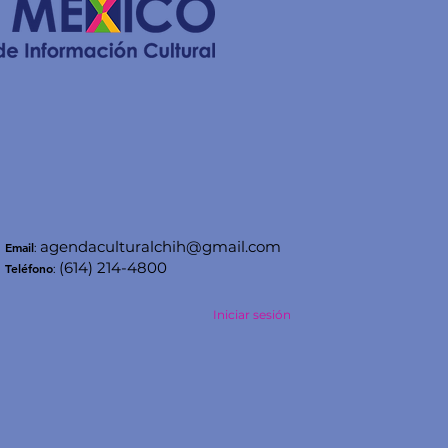
agendaculturalchih@gmail.com
Email
:
(614) 214-4800
Teléfono
:
Iniciar sesión