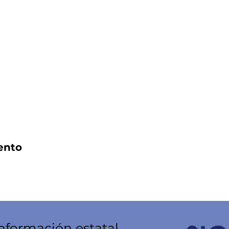
ento
información estatal