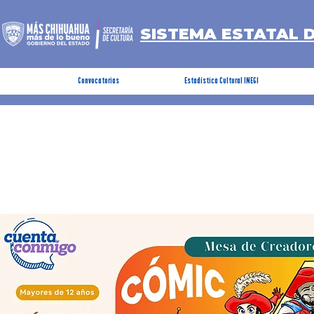
SISTEMA ESTATAL 
Convocatorias
Estadística Cultural INEGI