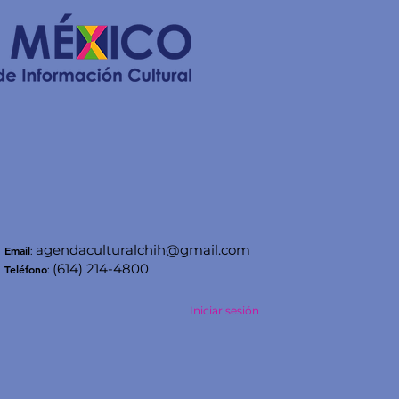
agendaculturalchih@gmail.com
Email
:
(614) 214-4800
Teléfono
:
Iniciar sesión