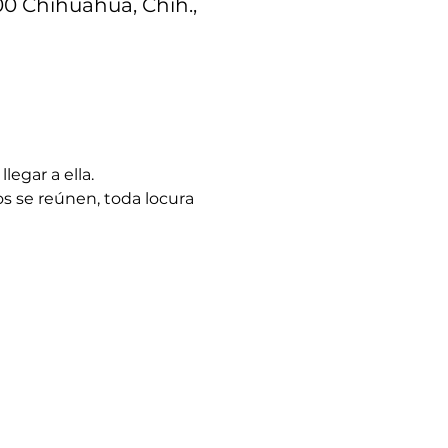
00 Chihuahua, Chih.,
egar a ella.
s se reúnen, toda locura 