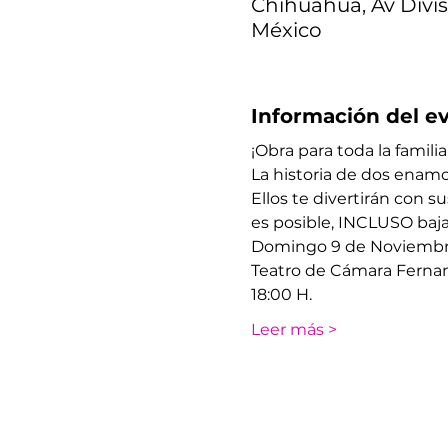
Chihuahua, Av Divis
México
Información del e
¡Obra para toda la famili
La historia de dos enamor
Ellos te divertirán con 
es posible, INCLUSO baja
​Domingo 9 de Noviemb
​Teatro de Cámara Ferna
​18:00 H. 
Leer más >