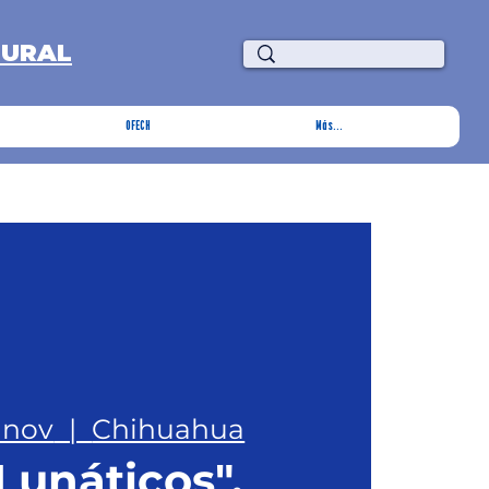
TURAL
OFECH
Más...
 nov
  |  
Chihuahua
Lunáticos".