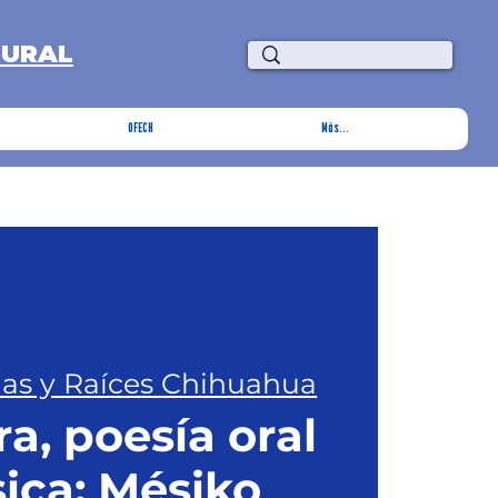
TURAL
OFECH
Más...
las y Raíces Chihuahua
ra, poesía oral
ica: Mésiko