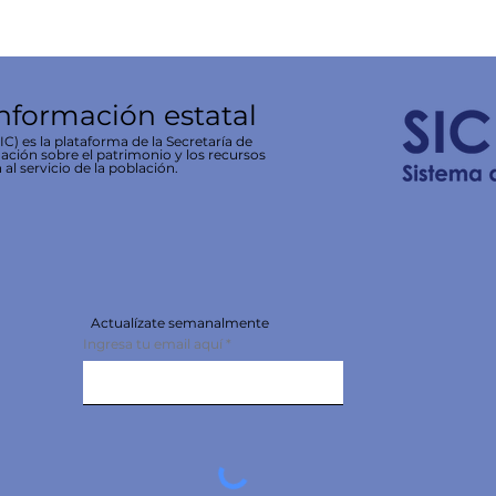
información estatal
C) es la plataforma de la Secretaría de
ación sobre el patrimonio y los recursos
 al servicio de la población.
Actualízate semanalmente
Ingresa tu email aquí