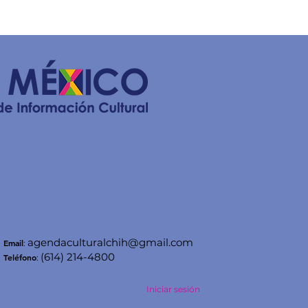
agendaculturalchih@gmail.com
Email
:
(614) 214-4800
Teléfono
:
Iniciar sesión