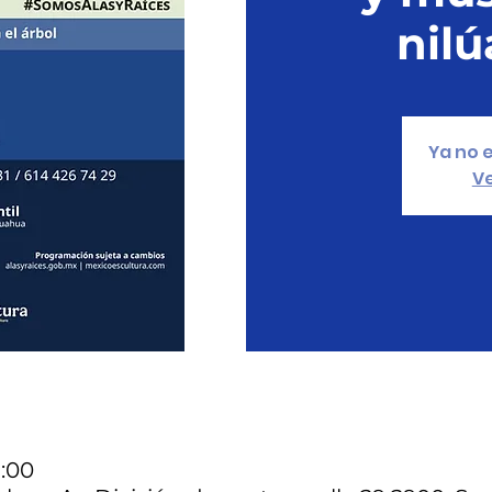
nil
Ya no e
Ve
8:00