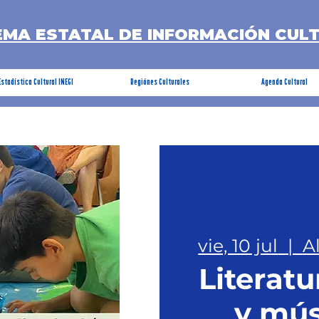
EMA ESTATAL DE INFORMACIÓN CUL
Estadística Cultural INEGI
Regiónes Culturales
Agenda Cultural
vie, 10 jul
  |  
A
Literatu
y mús