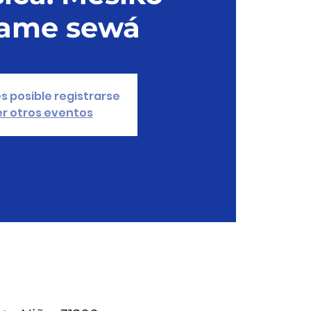
úame sewá
s posible registrarse
r otros eventos