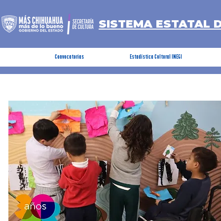
SISTEMA ESTATAL 
Convocatorias
Estadística Cultural INEGI