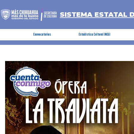
SISTEMA ESTATAL 
Convocatorias
Estadística Cultural INEGI