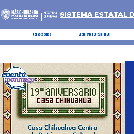
SISTEMA ESTATAL 
Convocatorias
Estadística Cultural INEGI