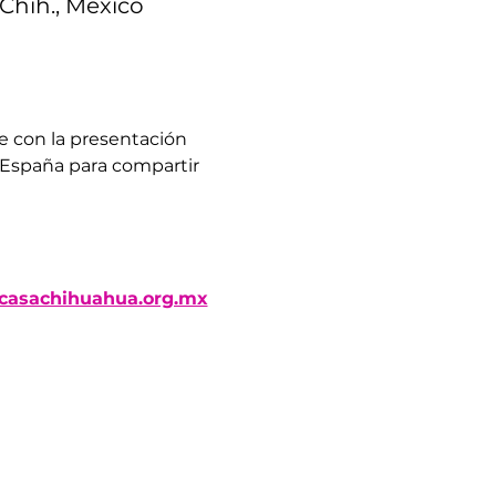
Chih., México
e con la presentación 
 España para compartir 
asachihuahua.org.mx