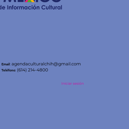
agendaculturalchih@gmail.com
Email
:
(614) 214-4800
Teléfono
:
Iniciar sesión