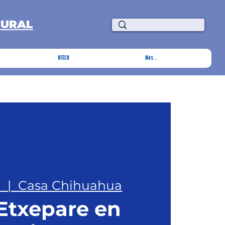
TURAL
OFECH
Más...
o
  |  
Casa Chihuahua
 Etxepare en