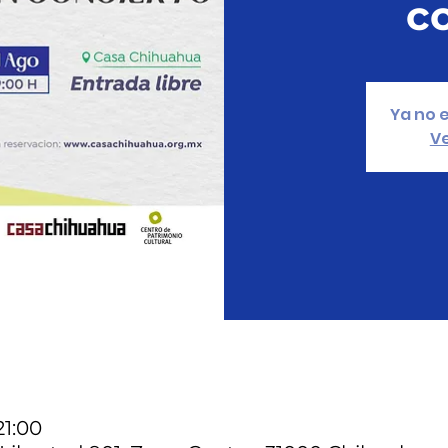
c
Ya no e
Ve
21:00