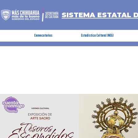
SISTEMA ESTATAL 
Convocatorias
Estadística Cultural INEGI