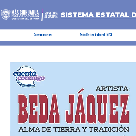
SISTEMA ESTATAL 
Convocatorias
Estadística Cultural INEGI