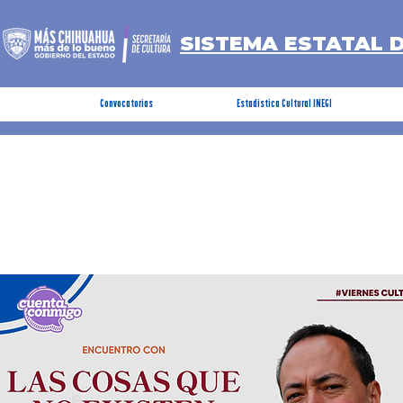
SISTEMA ESTATAL 
Convocatorias
Estadística Cultural INEGI