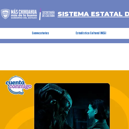
SISTEMA ESTATAL 
Convocatorias
Estadística Cultural INEGI