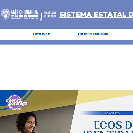
SISTEMA ESTATAL 
Convocatorias
Estadística Cultural INEGI