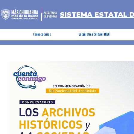
SISTEMA ESTATAL 
Convocatorias
Estadística Cultural INEGI