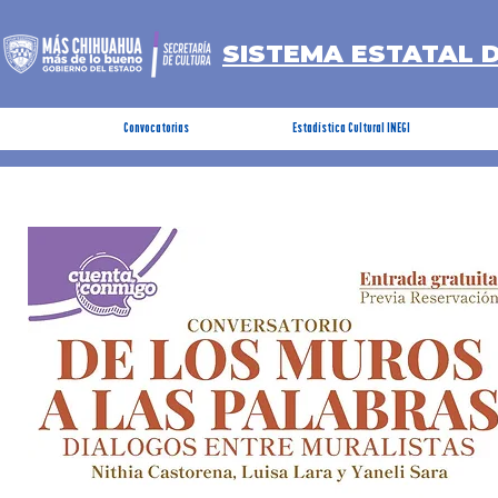
SISTEMA ESTATAL 
Convocatorias
Estadística Cultural INEGI