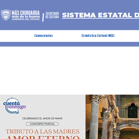
SISTEMA ESTATAL 
Convocatorias
Estadística Cultural INEGI