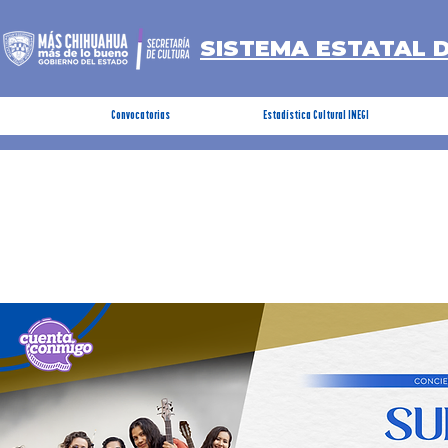
SISTEMA ESTATAL 
Convocatorias
Estadística Cultural INEGI