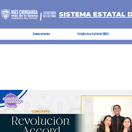
SISTEMA ESTATAL 
Convocatorias
Estadística Cultural INEGI