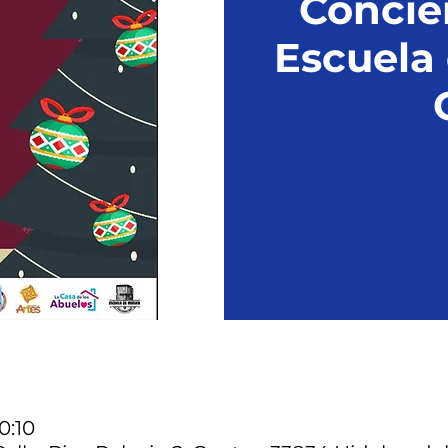
Concie
Escuela
0:10