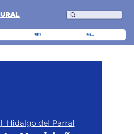
TURAL
OFECH
Más...
 |  
Hidalgo del Parral