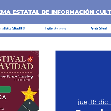
EMA ESTATAL DE INFORMACIÓN CUL
Estadística Cultural INEGI
Regiónes Culturales
Agenda Cultural
jue, 18 dic
 