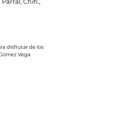
Parral, Chih.,
a disfrutar de los 
o Gómez Vega