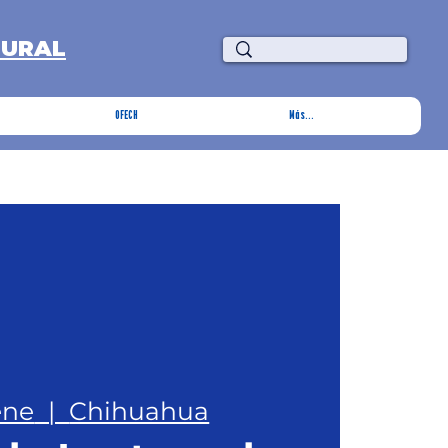
TURAL
OFECH
Más...
ene
  |  
Chihuahua