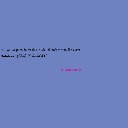
agendaculturalchih@gmail.com
Email
:
(614) 214-4800
Teléfono
:
Iniciar sesión