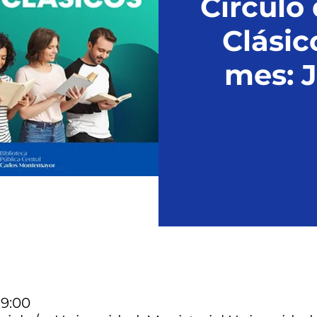
Círculo
Clásic
mes: 
19:00