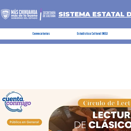
SISTEMA ESTATAL 
Convocatorias
Estadística Cultural INEGI